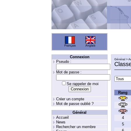
Français
Anglais
Connexion
Général > A
Pseudo :
Class
Mot de passe :
Se rappeler de moi
Rang
Créer un compte
Mot de passe oublié ?
Général
Accueil
4
News
5
Rechercher un membre
6