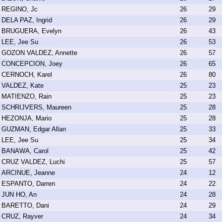
REGINO, Jc
26
29
DELA PAZ, Ingrid
26
29
BRUGUERA, Evelyn
26
43
LEE, Jee Su
26
53
GOZON VALDEZ, Annette
26
57
CONCEPCION, Joey
26
65
CERNOCH, Karel
26
80
VALDEZ, Kate
25
23
MATIENZO, Rain
25
23
SCHRIJVERS, Maureen
25
28
HEZONJA, Mario
25
28
GUZMAN, Edgar Allan
25
33
LEE, Jee Su
25
34
BANAWA, Carol
25
42
CRUZ VALDEZ, Luchi
25
57
ARCINUE, Jeanne
24
12
ESPANTO, Darren
24
22
JUN HO, An
24
28
BARETTO, Dani
24
29
CRUZ, Rayver
24
34