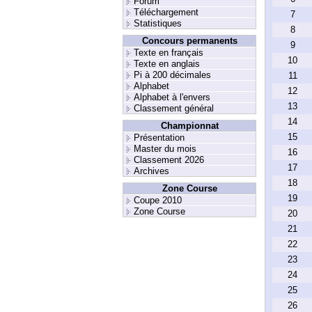
Forum
Téléchargement
7
Statistiques
8
Concours permanents
9
Texte en français
10
Texte en anglais
Pi à 200 décimales
11
Alphabet
12
Alphabet à l'envers
13
Classement général
14
Championnat
15
Présentation
Master du mois
16
Classement 2026
17
Archives
18
Zone Course
19
Coupe 2010
Zone Course
20
21
22
23
24
25
26