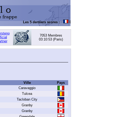
Les 5 derniers scores :
DACHOWSKI, David
: 168,05 (PI) 
ersteno
7053 Membres
ficial
03:10:54
(Paris)
rtner
Ville
Pays
Caravaggio
Tulcea
Tacloban City
Granby
Granby
Greendale