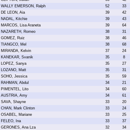
WALLY EMERSON, Ralph
52
33
DE LEON, Aia
39
42
NADAL, Kitchie
39
43
MARCOS, Lisa Araneta
39
64
NAZARETH, Romeo
38
31
GOMEZ, Ruiz
38
46
TIANGCO, Mel
38
68
MIRANDA, Kelvin
37
24
KANEKAR, Svanik
35
8
LOPEZ, Sanya
35
27
LOZANO, Matt
35
31
SOHO, Jessica
35
59
RAHMAN, Abdul
34
21
PIMENTEL, Lito
34
60
AUSTRIA, Amy
34
61
SAVA, Shayne
33
20
CHAN, Mark Clinton
33
24
OSABEL, Mariane
33
25
FELEO, Ina
33
37
GERONES, Ana Lza
32
34