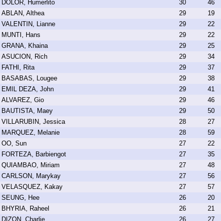
DOLOR, Humerlito
30
46
ABLAN, Althea
29
19
VALENTIN, Lianne
29
22
MUNTI, Hans
29
22
GRANA, Khaina
29
25
ASUCION, Rich
29
34
FATHI, Rita
29
37
BASABAS, Lougee
29
38
EMIL DEZA, John
29
41
ALVAREZ, Gio
29
46
BAUTISTA, Maey
29
50
VILLARUBIN, Jessica
28
27
MARQUEZ, Melanie
28
59
OO, Sun
27
22
FORTEZA, Barbiengot
27
35
QUIAMBAO, Miriam
27
48
CARLSON, Marykay
27
56
VELASQUEZ, Kakay
27
57
SEUNG, Hee
26
20
BHYRIA, Raheel
26
21
DIZON, Charlie
26
27