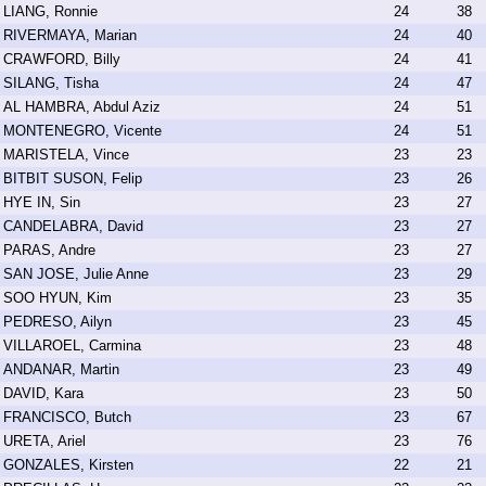
LIANG, Ronnie
24
38
RIVERMAYA, Marian
24
40
CRAWFORD, Billy
24
41
SILANG, Tisha
24
47
AL HAMBRA, Abdul Aziz
24
51
MONTENEGRO, Vicente
24
51
MARISTELA, Vince
23
23
BITBIT SUSON, Felip
23
26
HYE IN, Sin
23
27
CANDELABRA, David
23
27
PARAS, Andre
23
27
SAN JOSE, Julie Anne
23
29
SOO HYUN, Kim
23
35
PEDRESO, Ailyn
23
45
VILLAROEL, Carmina
23
48
ANDANAR, Martin
23
49
DAVID, Kara
23
50
FRANCISCO, Butch
23
67
URETA, Ariel
23
76
GONZALES, Kirsten
22
21