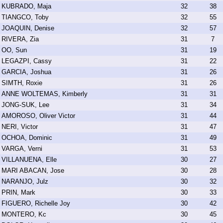
KUBRADO, Maja
32
38
TIANGCO, Toby
32
55
JOAQUIN, Denise
32
57
RIVERA, Zia
31
7
OO, Sun
31
19
LEGAZPI, Cassy
31
22
GARCIA, Joshua
31
26
SIMTH, Roxie
31
26
ANNE WOLTEMAS, Kimberly
31
31
JONG-SUK, Lee
31
34
AMOROSO, Oliver Victor
31
44
NERI, Victor
31
47
OCHOA, Dominic
31
49
VARGA, Verni
31
53
VILLANUENA, Elle
30
27
MARI ABACAN, Jose
30
28
NARANJO, Julz
30
32
PRIN, Mark
30
33
FIGUERO, Richelle Joy
30
42
MONTERO, Kc
30
45