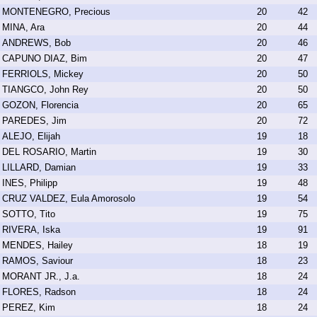
MONTENEGRO, Precious
20
42
MINA, Ara
20
44
ANDREWS, Bob
20
46
CAPUNO DIAZ, Bim
20
47
FERRIOLS, Mickey
20
50
TIANGCO, John Rey
20
50
GOZON, Florencia
20
65
PAREDES, Jim
20
72
ALEJO, Elijah
19
18
DEL ROSARIO, Martin
19
30
LILLARD, Damian
19
33
INES, Philipp
19
48
CRUZ VALDEZ, Eula Amorosolo
19
54
SOTTO, Tito
19
75
RIVERA, Iska
19
91
MENDES, Hailey
18
19
RAMOS, Saviour
18
23
MORANT JR., J.a.
18
24
FLORES, Radson
18
24
PEREZ, Kim
18
24