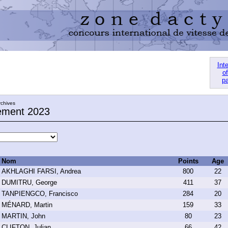
Int
of
pa
rchives
ement 2023
Nom
Points
Age
AKHLAGHI FARSI, Andrea
800
22
DUMITRU, George
411
37
TANPIENGCO, Francisco
284
20
MÉNARD, Martin
159
33
MARTIN, John
80
23
CLIFTON, Julian
66
42