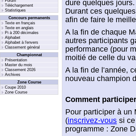
Forum
dure quelques jours.
Téléchargement
Durant ces quelques 
Statistiques
afin de faire le meill
Concours permanents
Texte en français
Texte en anglais
A la fin de chaque M
Pi à 200 décimales
Alphabet
autres participants g
Alphabet à l'envers
performance (pour mar
Classement général
Championnat
moitié de celle du va
Présentation
Master du mois
A la fin de l'année, c
Classement 2026
Archives
nouveau champion d
Zone Course
Coupe 2010
Zone Course
Comment participer
Pour participer à un 
(
inscrivez-vous
si ce 
programme : Zone Da