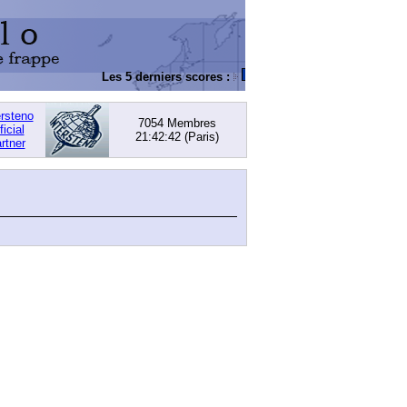
Les 5 derniers scores :
DACHOWSKI, David
: 168,0
ersteno
7054 Membres
ficial
21:42:42
(Paris)
rtner