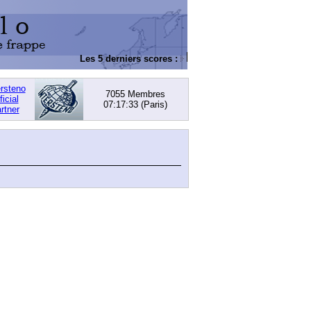
Les 5 derniers scores :
DACHOWSKI, David
: 168,
ersteno
7055 Membres
ficial
07:17:33
(Paris)
rtner