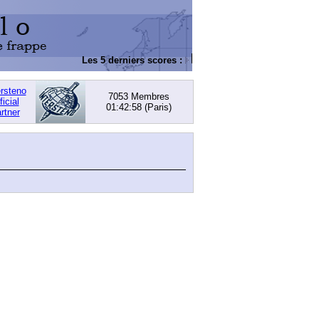
Les 5 derniers scores :
DACHOWSKI, David
: 168,
ersteno
7053 Membres
ficial
01:42:58
(Paris)
rtner