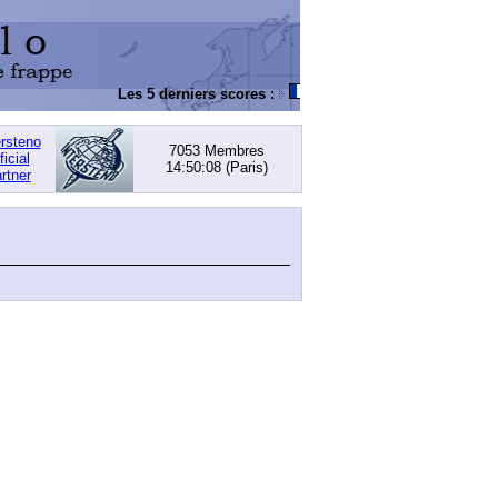
Les 5 derniers scores :
DACHOWSKI, David
: 168,05
ersteno
7053 Membres
ficial
14:50:08
(Paris)
rtner