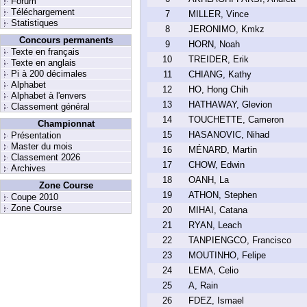
Forum
Téléchargement
7
MILLER, Vince
Statistiques
8
JERONIMO, Kmkz
Concours permanents
9
HORN, Noah
Texte en français
10
TREIDER, Erik
Texte en anglais
Pi à 200 décimales
11
CHIANG, Kathy
Alphabet
12
HO, Hong Chih
Alphabet à l'envers
13
HATHAWAY, Glevion
Classement général
14
TOUCHETTE, Cameron
Championnat
15
HASANOVIC, Nihad
Présentation
Master du mois
16
MÉNARD, Martin
Classement 2026
17
CHOW, Edwin
Archives
18
OANH, La
Zone Course
19
ATHON, Stephen
Coupe 2010
Zone Course
20
MIHAI, Catana
21
RYAN, Leach
22
TANPIENGCO, Francisco
23
MOUTINHO, Felipe
24
LEMA, Celio
25
A, Rain
26
FDEZ, Ismael