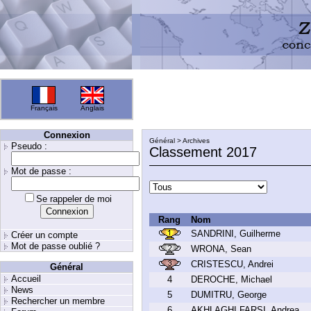
Français
Anglais
Connexion
Général > Archives
Pseudo :
Classement 2017
Mot de passe :
Se rappeler de moi
Rang
Nom
SANDRINI, Guilherme
Créer un compte
Mot de passe oublié ?
WRONA, Sean
CRISTESCU, Andrei
Général
Accueil
4
DEROCHE, Michael
News
5
DUMITRU, George
Rechercher un membre
6
AKHLAGHI FARSI, Andrea