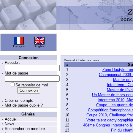
Français
Anglais
Connexion
Général > Liste des news
Pseudo :
#
Su
1
Zone Dactylo : en
Mot de passe :
2
Championnat 2009 :
3
Master de j
4
Intersteno - Co
Se rappeler de moi
5
Master de févri
6
Un Master de mars pour
7
Intersteno 2010, Ma
Créer un compte
8
Coupe : les quarts d
Mot de passe oublié ?
9
Compétition francophone of
Général
10
Coupe 2010, Challenge fra
Accueil
11
Votre talent dactylographiq
News
12
48ème Congrès Intersteno à 
Rechercher un membre
13
Fin du cham