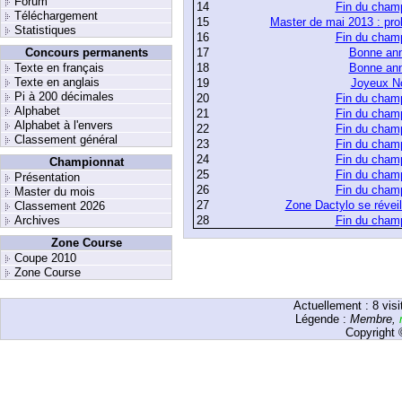
Forum
14
Fin du cham
Téléchargement
15
Master de mai 2013 : prol
Statistiques
16
Fin du cham
Concours permanents
17
Bonne ann
Texte en français
18
Bonne ann
Texte en anglais
19
Joyeux No
Pi à 200 décimales
20
Fin du cham
Alphabet
21
Fin du cham
Alphabet à l'envers
22
Fin du cham
Classement général
23
Fin du cham
24
Fin du cham
Championnat
25
Fin du cham
Présentation
26
Fin du cham
Master du mois
27
Zone Dactylo se réveill
Classement 2026
Archives
28
Fin du cham
Zone Course
Coupe 2010
Zone Course
Actuellement :
8
visi
Légende :
Membre
,
Copyright