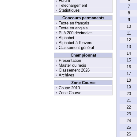
Forum
Téléchargement
7
Statistiques
8
Concours permanents
9
Texte en français
10
Texte en anglais
Pi à 200 décimales
11
Alphabet
12
Alphabet à l'envers
13
Classement général
14
Championnat
15
Présentation
Master du mois
16
Classement 2026
17
Archives
18
Zone Course
19
Coupe 2010
Zone Course
20
21
22
23
24
25
26