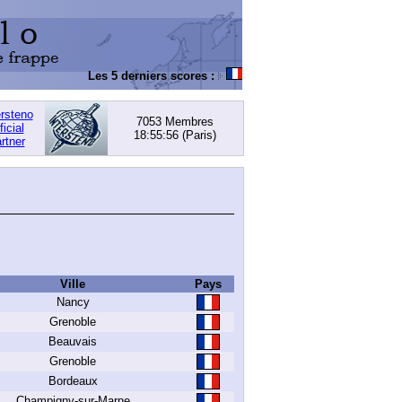
Les 5 derniers scores :
DACHOWSKI, David
: 168,05 (
ersteno
7053 Membres
ficial
18:55:56
(Paris)
rtner
Ville
Pays
Nancy
Grenoble
Beauvais
Grenoble
Bordeaux
Champigny-sur-Marne