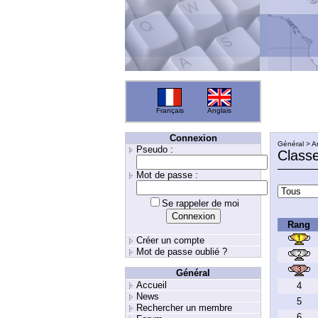
Français
Anglais
Connexion
Général > A
Pseudo :
Class
Mot de passe :
Se rappeler de moi
Rang
Créer un compte
Mot de passe oublié ?
Général
Accueil
4
News
5
Rechercher un membre
6