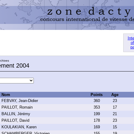
Int
of
pa
rchives
ement 2004
Nom
Points
Age
FEBVAY, Jean-Didier
360
23
PAILLOT, Romain
353
17
BALLIN, Jérémy
199
21
PAILLOT, David
178
23
KOULAKIAN, Karen
169
15
SCHAMBERGER, Victorien
155
19