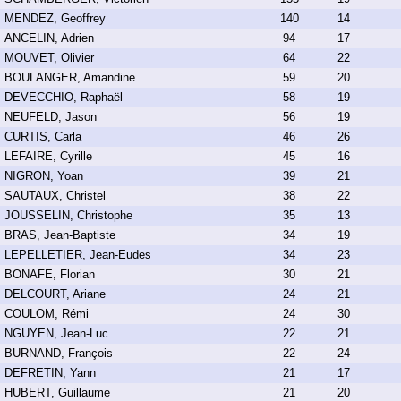
MENDEZ, Geoffrey
140
14
ANCELIN, Adrien
94
17
MOUVET, Olivier
64
22
BOULANGER, Amandine
59
20
DEVECCHIO, Raphaël
58
19
NEUFELD, Jason
56
19
CURTIS, Carla
46
26
LEFAIRE, Cyrille
45
16
NIGRON, Yoan
39
21
SAUTAUX, Christel
38
22
JOUSSELIN, Christophe
35
13
BRAS, Jean-Baptiste
34
19
LEPELLETIER, Jean-Eudes
34
23
BONAFE, Florian
30
21
DELCOURT, Ariane
24
21
COULOM, Rémi
24
30
NGUYEN, Jean-Luc
22
21
BURNAND, François
22
24
DEFRETIN, Yann
21
17
HUBERT, Guillaume
21
20