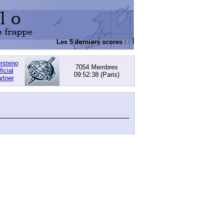
Les 5 derniers scores :
DACHOWSKI, David
: 168,
ersteno
7054 Membres
ficial
09:52:38
(Paris)
rtner