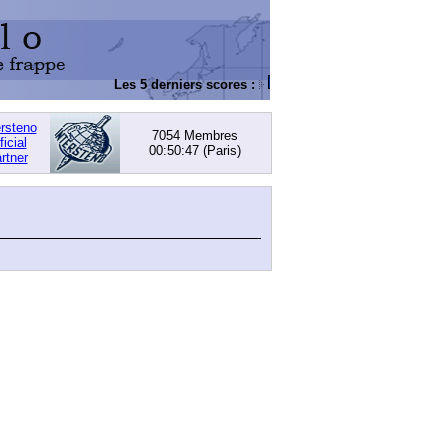
Les 5 derniers scores :
DACHOWSKI, David
: 168,
ersteno
7054 Membres
ficial
00:50:47
(Paris)
rtner